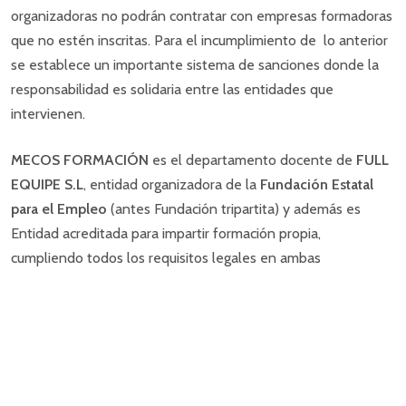
organizadoras no podrán contratar con empresas formadoras
que no estén inscritas. Para el incumplimiento de lo anterior
se establece un importante sistema de sanciones donde la
responsabilidad es solidaria entre las entidades que
intervienen.
MECOS FORMACIÓN
es el departamento docente de
FULL
EQUIPE S.L
, entidad organizadora de la
Fundación Estatal
para el Empleo
(antes Fundación tripartita) y además es
Entidad acreditada para impartir formación propia,
cumpliendo todos los requisitos legales en ambas
actividades. En Teleformación, nuestro aula virtual o
plataforma online está certificada por el
SEPE (Acreditación
nº 8000000356)
y en cuanto a formación presencial
cumplimos con la normativa impuesta por todos los órganos
competentes. Todos nuestros clientes gozan de la
tranquilidad de recibir una formación de calidad y de poder