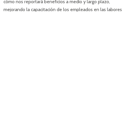
cómo nos reportará beneficios a medio y largo plazo,
mejorando la capacitación de los empleados en las labores
que desempeñan.
Desde
Mecos Formación
recalcamos que este tipo de
formación no es gratuito sino como su término indica
bonificado, es decir, el empresario ya aportó el ejercicio
anterior esos fondos y la empresa formadora y/u
organizadora van a cobrar por sus funciones. Por ello es
importante que dichas empresas cumplan con la normativa
vigente, modificada ampliamente mediante un
Real Decreto
en Marzo de 2015
y modificado después en septiembre del
mismo año.