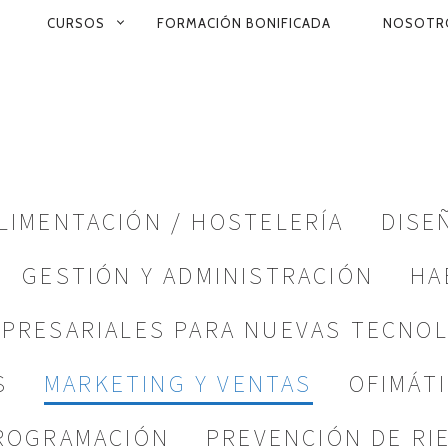
CURSOS
FORMACIÓN BONIFICADA
NOSOTR
ON
LIMENTACIÓN / HOSTELERÍA
DISE
GESTIÓN Y ADMINISTRACIÓN
HA
MPRESARIALES PARA NUEVAS TECNO
S
MARKETING Y VENTAS
OFIMÁT
PROGRAMACIÓN
PREVENCIÓN DE RI