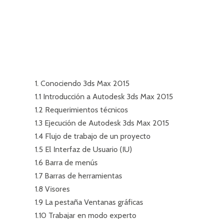
1. Conociendo 3ds Max 2015
1.1 Introducción a Autodesk 3ds Max 2015
COMENTARIO
1.2 Requerimientos técnicos
1.3 Ejecución de Autodesk 3ds Max 2015
1.4 Flujo de trabajo de un proyecto
No hay comentarios aún.
1.5 El Interfaz de Usuario (IU)
SÉ EL PRIMERO EN COMENTAR “3
1.6 Barra de menús
1.7 Barras de herramientas
1.8 Visores
1.9 La pestaña Ventanas gráficas
1.10 Trabajar en modo experto