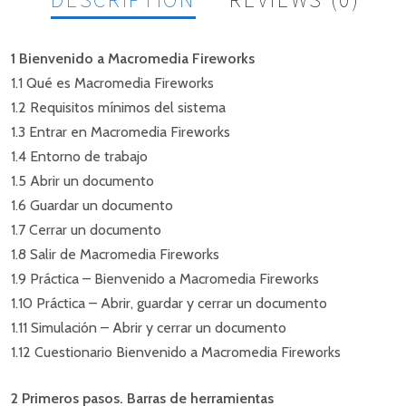
1 Bienvenido a Macromedia Fireworks
1.1 Qué es Macromedia Fireworks
COMENTARIO
1.2 Requisitos mínimos del sistema
1.3 Entrar en Macromedia Fireworks
No hay comentarios aún.
1.4 Entorno de trabajo
1.5 Abrir un documento
SÉ EL PRIMERO EN COMENTAR
1.6 Guardar un documento
“FIREWORKS MX”
1.7 Cerrar un documento
1.8 Salir de Macromedia Fireworks
1.9 Práctica – Bienvenido a Macromedia Fireworks
1.10 Práctica – Abrir, guardar y cerrar un documento
1.11 Simulación – Abrir y cerrar un documento
1.12 Cuestionario Bienvenido a Macromedia Fireworks
2 Primeros pasos. Barras de herramientas