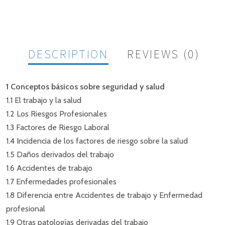
DESCRIPTION
REVIEWS (0)
1 Conceptos básicos sobre seguridad y salud
1.1 El trabajo y la salud
COMENTARIO
1.2 Los Riesgos Profesionales
1.3 Factores de Riesgo Laboral
No hay comentarios aún.
1.4 Incidencia de los factores de riesgo sobre la salud
1.5 Daños derivados del trabajo
SÉ EL PRIMERO EN COMENTAR
1.6 Accidentes de trabajo
“PREVENCION EN EFQM EMPRESAS
1.7 Enfermedades profesionales
CALIDAD EVALUACIÓN”
1.8 Diferencia entre Accidentes de trabajo y Enfermedad
profesional
1.9 Otras patologías derivadas del trabajo