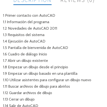
1 Primer contacto con AutoCAD
1.1 Información del programa
COMENTARIO
1.2 Novedades de AutoCAD 2011
1.3 Requisitos del sistema
No hay comentarios aún.
1.4 Ejecución de AutoCAD
1.5 Pantalla de bienvenida de AutoCAD
SÉ EL PRIMERO EN COMENTAR “AUTOCAD
1.6 Cuadro de diálogo Inicio
2011 2D Y 3D”
1.7 Abrir un dibujo existente
1.8 Empezar un dibujo desde el principio
1.9 Empezar un dibujo basado en una plantilla
1.10 Utilizar asistentes para configurar un dibujo nuevo
1.11 Buscar archivos de dibujo para abrirlos
1.12 Guardar archivos de dibujo
1.13 Cerrar un dibujo
1.14 Salir de AutoCAD