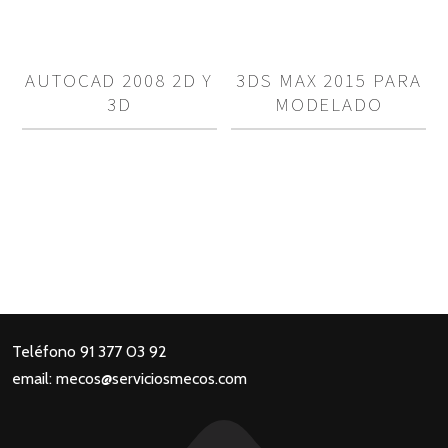
AUTOCAD 2008 2D Y
3DS MAX 2015 PARA
3D
MODELADO
Teléfono 91 377 03 92
email: mecos@serviciosmecos.com